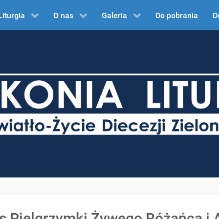
Liturgia
O nas
Galeria
Do pobrania
D
s Pielgrzymki Żywego Różańca i 