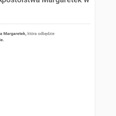
wa Margaretek,
która odbędzie
ie.