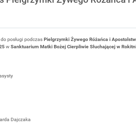
do posługi podczas
Pielgrzymki Żywego Różańca i Apostolst
025
w
Sanktuarium Matki Bożej Cierpliwie Słuchającej w Rokitn
 asysty
warda Dajczaka