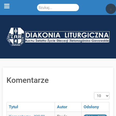
Szukaj...
+
Komentarze
Pokaż #
Tytuł
Autor
Odsłony