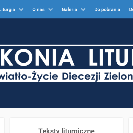
Liturgia
O nas
Galeria
Do pobrania
D
Teksty liturgiczne