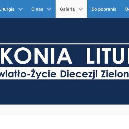
Liturgia
O nas
Galeria
Do pobrania
D