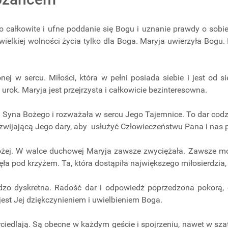
 całkowite i ufne poddanie się Bogu i uznanie prawdy o sobie
elkiej wolności życia tylko dla Boga. Maryja uwierzyła Bogu. 
nej w sercu. Miłości, która w pełni posiada siebie i jest od 
urok. Maryja jest przejrzysta i całkowicie bezinteresowna.
 Syna Bożego i rozważała w sercu Jego Tajemnice. To dar codzi
wijającą Jego dary, aby usłużyć Człowieczeństwu Pana i nas p
żej. W walce duchowej Maryja zawsze zwyciężała. Zawsze mówi
nęła pod krzyżem. Ta, która dostąpiła największego miłosierdzia
dzo dyskretna. Radość dar i odpowiedź poprzedzona pokorą, 
est Jej dziękczynieniem i uwielbieniem Boga.
rciedlają. Są obecne w każdym geście i spojrzeniu, nawet w szat