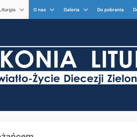
Liturgia
O nas
Galeria
Do pobrania
D
różańcem