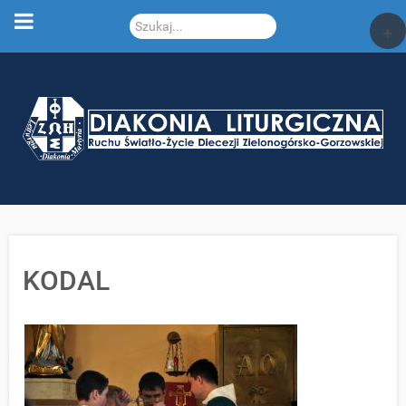
Szukaj...
+
KODAL