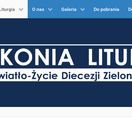
Liturgia
O nas
Galeria
Do pobrania
D