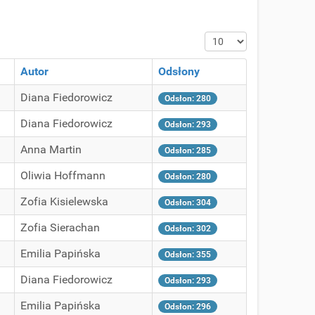
Pokaż #
Autor
Odsłony
Diana Fiedorowicz
Odsłon: 280
Diana Fiedorowicz
Odsłon: 293
Anna Martin
Odsłon: 285
Oliwia Hoffmann
Odsłon: 280
Zofia Kisielewska
Odsłon: 304
Zofia Sierachan
Odsłon: 302
Emilia Papińska
Odsłon: 355
Diana Fiedorowicz
Odsłon: 293
Emilia Papińska
Odsłon: 296