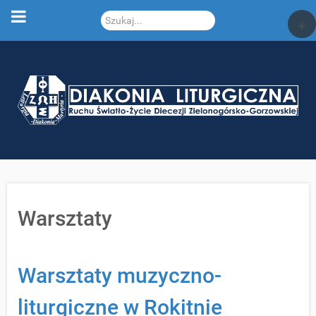
Szukaj...
+
Warsztaty
Warsztaty muzyczno-
liturgiczne w Rokitnie