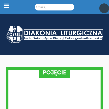
Szukaj...
+